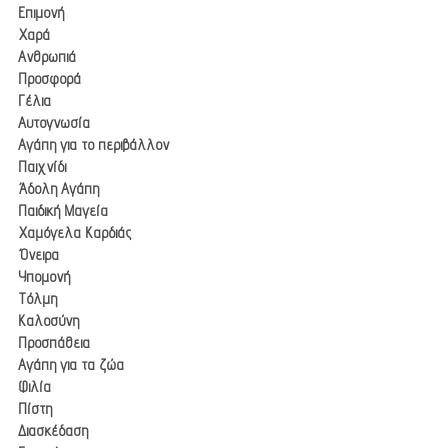
Επιμονή
Χαρά
Ανθρωπιά
Προσφορά
Γέλια
Αυτογνωσία
Αγάπη για το περιβάλλον
Παιχνίδι
Άδολη Αγάπη
Παιδική Μαγεία
Χαμόγελα Καρδιάς
Όνειρα
Υπομονή
Τόλμη
Καλοσύνη
Προσπάθεια
Αγάπη για τα ζώα
Φιλία
Πίστη
Διασκέδαση