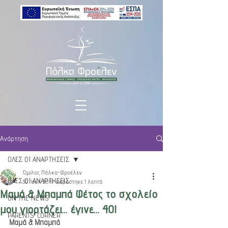
Ανάρτηση
ΟΛΕΣ ΟΙ ΑΝΑΡΤΗΣΕΙΣ
Όμιλος Πόλκα-Φροέλεν
ΟΛΕΣ ΟΙ ΑΝΑΡΤΗΣΕΙΣ
30 Ιουλ 2019
διαβάστηκε 1 λεπτά
Μαμά & Μπαμπά Φέτος το σχολείο
ON THE NEWS
μου γιορτάζει… έγινε… 40!
PARENTS' CORNER
Μαμά & Μπαμπά