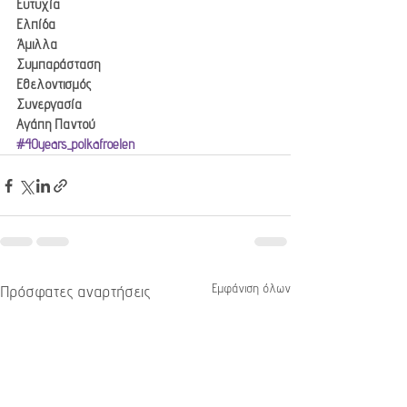
Ευτυχία
Ελπίδα
Άμιλλα
Συμπαράσταση
Εθελοντισμός
Συνεργασία
Αγάπη Παντού
#40years_polkafroelen
Εμφάνιση όλων
Πρόσφατες αναρτήσεις