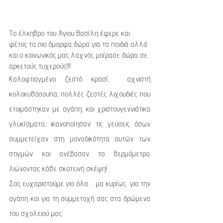
Το έλκηθρο του Άγιου Βασίλη έφερε και 
φέτος τα πιο όμορφα δώρα για τα παιδιά αλλά 
και ο κοινωνικός μας λαχνός μοίρασε δώρα σε 
αρκετούς τυχερούς!!!
Καλοφτιαγμένο ζεστό κρασί,  αχνιστή 
κολοκυθόσουπα, πολλές ζεστές λιχουδιές που 
ετοιμάστηκαν με αγάπη, και χριστουγεννιάτικα 
γλυκίσματα, ικανοποίησαν τις γεύσεις όσων 
συμμετείχαν στη μοναδικότητα αυτών των 
στιγμών και ανέβασαν το θερμόμετρο, 
λιώνοντας κάθε σκοτεινή σκέψη!
Σας ευχαριστούμε για όλα … μα κυρίως  για την 
αγάπη και για τη συμμετοχή σας στα δρώμενα 
του σχολειού μας. 