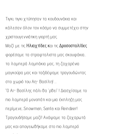
Τιγκι, τιγκι χτύπησαν τα κουδουνάκια και 
κάλεσαν όλον τον κόσμο να συμμετέχει στην 
χριστουγεννιάτικη γιορτή μας. 
Μαζί με τις 
Ηλιαχτίδες κ
αι τις 
Δροσοσταλίδες 
φορέσαμε τα στραφταλιστα μας σκουφάκια... 
τα λαμπερά λαμπάκια μας...τη ζαχαρένια 
μαγκούρα μας και ταξιδέψαμε τραγουδώντας 
στο χωριό του Αη- Βασίλη! …
”Ο Αϊ- Βασίλης πάλι θα 'ρθει” ! Διασχίσαμε το 
πιο λαμπερό μονοπάτι και μια έκπληξη μας 
περίμενε...Snowman, Santa και Reindeer!  
Τραγουδήσαμε μαζί! Ανάψαμε τα ζαχαρωτά 
μας και απογειωθήκαμε στο πιο λαμπερό 