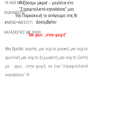
ΤΑ ΝΕΑ ΜΑΣ
Τι ζήσαμε μικροί – μεγάλοι στο 
“Στραφταλιστό κηποδάσος” μας
ΕΚΔΗΛΩΣΕΙΣ
την Παρασκευή το απόγευμα στις 16 
Δεκεμβρίου 
#ΜΕΝΟΥΜΕΣΠΙΤΙ
ΚΑΤΑΣΚΕΥΕΣ ΜΕ ΠΗΛΟ
“Με φως …στην ψυχή”
Μια βραδιά γιορτής, μια νύχτα μαγική, μια νύχτα 
φωτεινή, μια νύχτα ξεχωριστή, μια νύχτα ζεστή 
με … φως ….στην ψυχή  σε ένα “στραφταλιστό 
κηποδάσος” !!!  