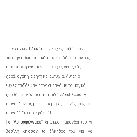
 των ευχών. Γλυκύτατες ευχές ταξίδεψαν 
από την αθώα παιδική τους καρδιά προς όλους 
τους παρευρισκόμενους… ευχές για υγεία, 
χαρά, αγάπη, ειρήνη και ευτυχία. Αυτές οι 
ευχές ταξίδεψαν στον ουρανό με το μαγικό 
χρυσό μπαλόνι που τα παιδιά ελευθέρωσαν 
τραγουδώντας με τις υπέροχες φωνές τους το 
τραγούδι “τα αστεράκια” ! ! !
Τα “
Αστροφέγγαρα
”, οι μικροί τάρανδοι του Αϊ 
Βασίλη έπιασαν το έλκηθρο του για να 