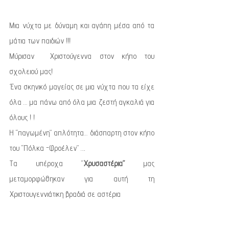
Μια νύχτα με δύναμη και αγάπη μέσα από τα 
μάτια των παιδιών !!! 
Μύρισαν  Χριστούγεννα στον κήπο του 
σχολειού μας!
Ένα σκηνικό μαγείας σε μια νύχτα που τα είχε 
όλα … μα πάνω από όλα μια ζεστή αγκαλιά για 
όλους ! ! 
Η “παγωμένη” απλότητα… διάσπαρτη στον κήπο 
του “Πόλκα -Φροέλεν” ….
Τα υπέροχα “
Χρυσαστέρια”
 μας 
μεταμορφώθηκαν για αυτή τη 
Χριστουγεννιάτικη βραδιά σε αστέρια