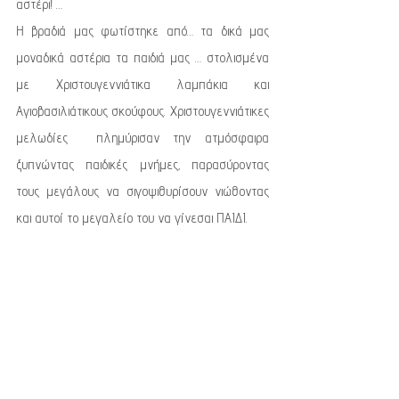
αστέρι! …
Η βραδιά μας φωτίστηκε από… τα δικά μας 
μοναδικά αστέρια τα παιδιά μας … στολισμένα 
με Χριστουγεννιάτικα λαμπάκια και 
Αγιοβασιλιάτικους σκούφους. Χριστουγεννιάτικες 
μελωδίες  πλημύρισαν την ατμόσφαιρα 
ξυπνώντας παιδικές μνήμες, παρασύροντας 
τους μεγάλους να σιγοψιθυρίσουν νιώθοντας 
και αυτοί το μεγαλείο του να γίνεσαι ΠΑΙΔΙ. 