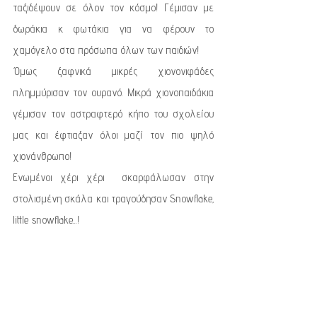
ταξιδέψουν σε όλον τον κόσμο! Γέμισαν με 
δωράκια κ φωτάκια για να φέρουν το 
χαμόγελο στα πρόσωπα όλων των παιδιών! 
Όμως ξαφνικά μικρές χιονονιφάδες 
πλημμύρισαν τον ουρανό. Μικρά χιονοπαιδάκια 
γέμισαν τον αστραφτερό κήπο του σχολείου 
μας και έφτιαξαν όλοι μαζί τον πιο ψηλό 
χιονάνθρωπο! 
Ενωμένοι χέρι χέρι  σκαρφάλωσαν στην 
στολισμένη σκάλα και τραγούδησαν Snowflake, 
little snowflake...!