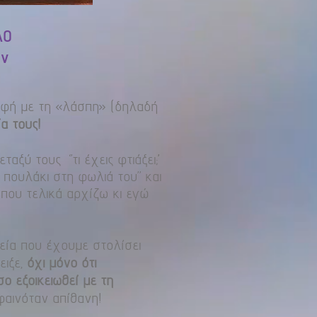
ΛΟ
ών
παφή με τη «λάσπη» (δηλαδή
α τους!
 τους ‘’τι έχεις φτιάξει;’’
 πουλάκι στη φωλιά του” και
 που τελικά αρχίζω κι εγώ
εία που έχουμε στολίσει
ειξε,
όχι μόνο ότι
ο εξοικειωθεί με τη
 φαινόταν απίθανη!