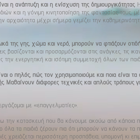
ναι η ανάπτυξη και η ενίσχυση της δημιουργικότητας
.
ιών και η γόνιμη κινητοποίηση της φαντασίας τους, μέ
ν αρχαιότητα μέχρι σήμερα γεμίζει την καθημερινότητα
κά της γης, χώμα και νερό, μπορούν να φτιάξουν οτιδ
ς βασίζονται και προσαρμόζονται στις ανάγκες, τις ικαν
ς την ενεργητική και ισότιμη συμμετοχή όλων των παιδ
ναι ο πηλός, πώς τον χρησιμοποιούμε και ποια είναι τα 
. Μαθαίνουν διάφορες τεχνικές και απλούς τρόπους γ
ργάζομαι με «επαγγελματίες».
χνω την κατασκευή που θα κάνουμε ακούω από κάποια 
 όλα τα παιδιά ξέρουν πια ότι μπορούν να κάνουν τα 
ές χρειάζεται περισσότερη προσπάθεια, υπομονή κι επιμ