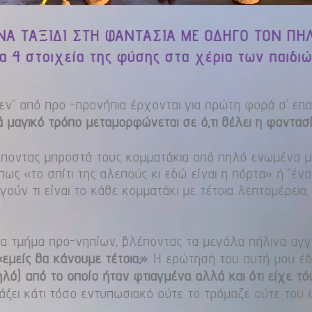
ΝΑ ΤΑΞΙΔΙ ΣΤΗ ΦΑΝΤΑΣΙΑ ΜΕ ΟΔΗΓΟ ΤΟΝ ΠΗ
α 4 στοιχεία της φύσης στα χέρια των παιδι
εν” από προ -προνήπια έρχονται για πρώτη φορά σ’ ε
 μαγικό τρόπο μεταμορφώνεται σε ό,τι θέλει η φαντασί
ντας μπροστά τους κομματάκια από πηλό ενωμένα μεταξύ
ως «το σπίτι της αλεπούς κι εδώ είναι η πόρτα» ή “ένα
ούν τι είναι το κάθε κομματάκι με τέτοια λεπτομέρεια,
ένα τμήμα προ-νηπίων, βλέποντας τα μεγάλα πήλινα αγγ
«εμείς θα κάνουμε τέτοια;»
. Η ερώτησή του αυτή μου έδ
λό) από το οποίο ήταν φτιαγμένα αλλά και ότι είχε τόσ
τιάξει κάτι τόσο εντυπωσιακό ούτε το τρόμαζε ούτε του