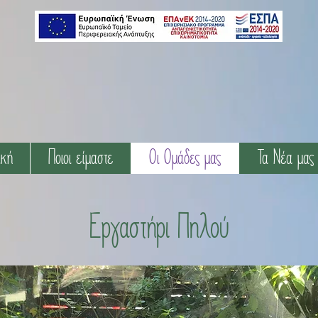
ική
Ποιοι είμαστε
Οι Ομάδες μας
Τα Νέα μας
Εργαστήρι Πηλού