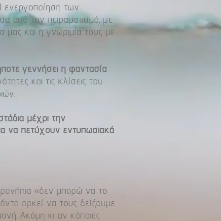
 Η ενεργοποίηση των
σα από τον πειραματισμό, µε
 μας και η γνωριμία τους με
ήποτε γεννήσει η φαντασία
ότητες και τις κλίσεις του
ιών.
στάδια μέχρι την
ια να πετύχουν εντυπωσιακά
προνήπια «δεν μπορώ να το
πάντα αρκεί να τους δείξουμε
ονή. Ακόμη κι αν κάποιες