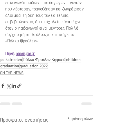
επικοινωνία παιδιών – παιδαγωγών – γονιών 
που γιόρτασαν, τραγούδησαν και ζωγράφισαν 
όλοι μαζί τη δική τους τέλεια τελεία, 
επιβεβαιώνοντας ότι το σχολείο είναι τέχνη 
όταν οι παιδαγωγοί είναι μέντορες. Πολλά 
συγχαρητήρια σε όλους!», καταλήγει το 
«Πόλκα Φροέλεν».
Πηγή: 
amarysia.gr
polkafroelen
Πόλκα Φροέλεν Κηφισιά
children
graduation
graduation 2022
ON THE NEWS
Εμφάνιση όλων
Πρόσφατες αναρτήσεις