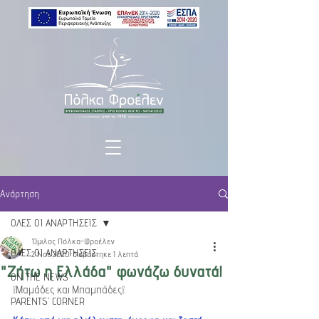
Ανάρτηση
ΟΛΕΣ ΟΙ ΑΝΑΡΤΗΣΕΙΣ
Όμιλος Πόλκα-Φροέλεν
ΟΛΕΣ ΟΙ ΑΝΑΡΤΗΣΕΙΣ
2 Νοε 2020
διαβάστηκε 1 λεπτά
"Ζήτω η Ελλάδα" φωνάζω δυνατά!
ON THE NEWS
❕Μαμάδες και Μπαμπάδες❕
PARENTS' CORNER