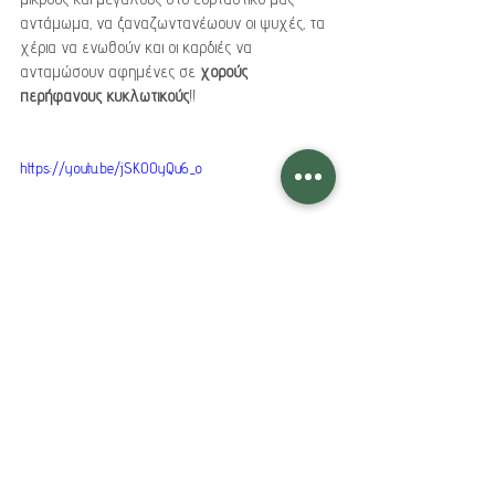
αντάμωμα, να ξαναζωντανέωουν οι ψυχές, τα 
χέρια να ενωθούν και οι καρδιές να 
ανταμώσουν αφημένες σε 
χορούς 
περήφανους κυκλωτικούς
!!
https://youtu.be/jSKOOyQu6_o
Όταν κάνουμε πόλεμο η γη 
έχει πονόλαιμο
πονάει η καρδιά της και 
κλαίνε τα παιδιά της
Ενάντια στον πονόλαιμο στον 