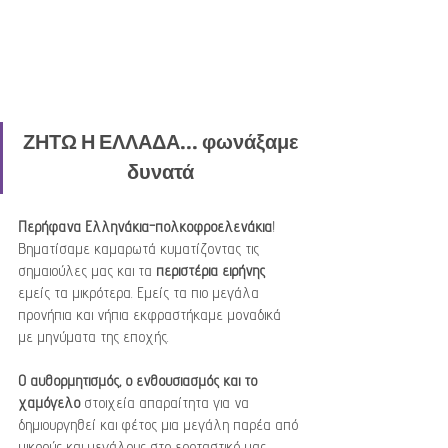
ΖΗΤΩ Η ΕΛΛΑΔΑ... φωνάξαμε 
δυνατά 
Περήφανα Ελληνάκια-πολκοφροελενάκια
! 
Βηματίσαμε καμαρωτά κυματίζοντας τις 
σημαιούλες μας και τα 
περιστέρια ειρήνης
εμείς τα μικρότερα. Εμείς τα πιο μεγάλα 
προνήπια και νήπια εκφραστήκαμε μοναδικά 
με μηνύματα της εποχής.
Ο αυθορμητισμός, ο ενθουσιασμός και το 
χαμόγελο
 στοιχεία απαραίτητα για να 
δημιουργηθεί και φέτος μια μεγάλη παρέα από 
μικρούς και μεγάλους στο εορταστικό μας 