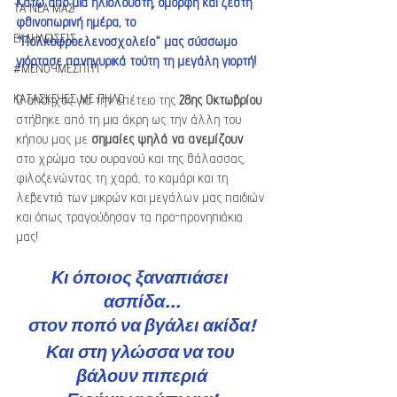
Κάτω από μια ηλιόλουστη, όμορφη και ζεστή 
ΤΑ ΝΕΑ ΜΑΣ
φθινοπωρινή ημέρα, το 
ΕΚΔΗΛΩΣΕΙΣ
"Πολκοφροελενοσχολείο" μας σύσσωμο 
γιόρτασε πανηγυρικά τούτη τη μεγάλη γιορτή!
#ΜΕΝΟΥΜΕΣΠΙΤΙ
ΚΑΤΑΣΚΕΥΕΣ ΜΕ ΠΗΛΟ
Ο απόηχος για την επέτειο της 
28ης Οκτωβρίου 
στήθηκε από τη μια άκρη ως την άλλη του 
κήπου μας με 
σημαίες ψηλά να ανεμίζουν
στο χρώμα του ουρανού και της θάλασσας, 
φιλοξενώντας τη χαρά, το καμάρι και τη 
λεβεντιά των μικρών και μεγάλων μας παιδιών 
και όπως τραγούδησαν τα προ-προνηπιάκια 
μας!
Κι όποιος ξαναπιάσει 
ασπίδα...
στον ποπό να βγάλει ακίδα!
Και στη γλώσσα να του 
βάλουν πιπεριά