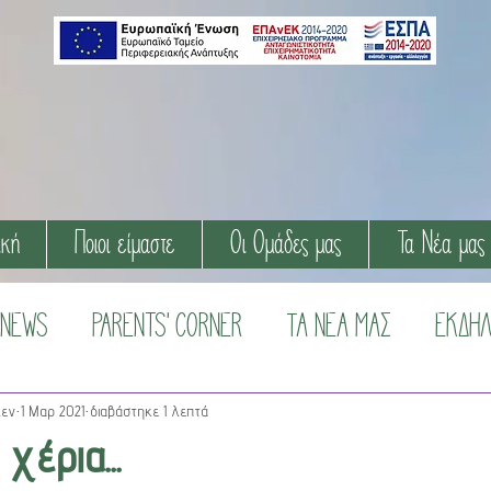
ική
Ποιοι είμαστε
Οι Ομάδες μας
Τα Νέα μας
 NEWS
PARENTS' CORNER
ΤΑ ΝΕΑ ΜΑΣ
ΕΚΔΗΛ
ΕΥΕΣ ΜΕ ΠΗΛΟ
λεν
1 Μαρ 2021
διαβάστηκε 1 λεπτά
έρια...