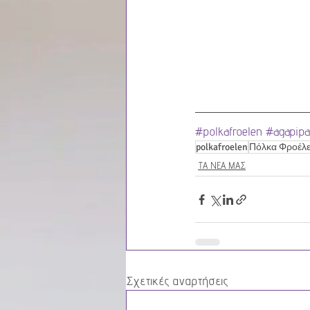
#polkafroelen
#agapipa
polkafroelen
Πόλκα Φροέλε
ΤΑ ΝΕΑ ΜΑΣ
Σχετικές αναρτήσεις