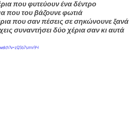
ρια που φυτεύουν ένα δέντρο
ια που του βάζουνε φωτιά
ρια που σαν πέσεις σε σηκώνουνε ξανά
χεις συναντήσει δύο χέρια σαν κι αυτά
/watch?v=zQ5b7srmi9Y